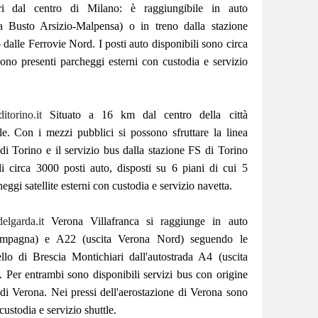
ri dal centro di Milano: è raggiungibile in auto
a Busto Arsizio-Malpensa) o in treno dalla stazione
 dalle Ferrovie Nord. I posti auto disponibili sono circa
no presenti parcheggi esterni con custodia e servizio
torino.it
Situato a 16 km dal centro della città
le. Con i mezzi pubblici si possono sfruttare la linea
i Torino e il servizio bus dalla stazione FS di Torino
 circa 3000 posti auto, disposti su 6 piani di cui 5
eggi satellite esterni con custodia e servizio navetta.
elgarda.it
Verona Villafranca si raggiunge in auto
campagna) e A22 (uscita Verona Nord) seguendo le
llo di Brescia Montichiari dall'autostrada A4 (uscita
 Per entrambi sono disponibili servizi bus con origine
e di Verona. Nei pressi dell'aerostazione di Verona sono
custodia e servizio shuttle.