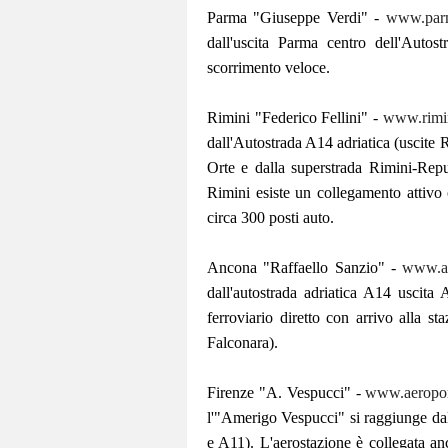
Parma "Giuseppe Verdi" -
www.parma
dall'uscita Parma centro dell'Autos
scorrimento veloce.
Rimini "Federico Fellini" -
www.rimin
dall'Autostrada A14 adriatica (uscite
Orte e dalla superstrada Rimini-Rep
Rimini esiste un collegamento attivo
circa 300 posti auto.
Ancona "Raffaello Sanzio" -
www.an
dall'autostrada adriatica A14 uscit
ferroviario diretto con arrivo alla st
Falconara).
Firenze "A. Vespucci" -
www.aeroport
l'"Amerigo Vespucci" si raggiunge da
e A11). L'aerostazione è collegata anc