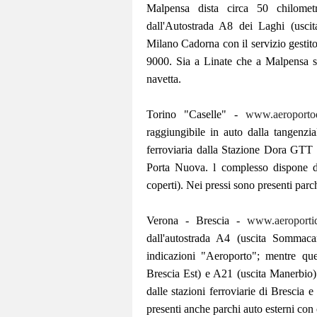
Malpensa dista circa 50 chilomet
dall'Autostrada A8 dei Laghi (uscit
Milano Cadorna con il servizio gestito
9000. Sia a Linate che a Malpensa so
navetta.
Torino "Caselle" -
www.aeroportodi
raggiungibile in auto dalla tangenzia
ferroviaria dalla Stazione Dora GTT d
Porta Nuova. l complesso dispone di
coperti). Nei pressi sono presenti parch
Verona - Brescia -
www.aeroportid
dall'autostrada A4 (uscita Somma
indicazioni "Aeroporto"; mentre que
Brescia Est) e A21 (uscita Manerbio).
dalle stazioni ferroviarie di Brescia 
presenti anche parchi auto esterni con 