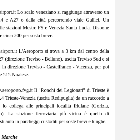
rport.it
Lo scalo veneziano si raggiunge attraverso un
A4 e A27 o dalla città percorrendo viale Galilei. Un
alle stazioni Mestre FS e Venezia Santa Lucia. Dispone
 e circa 200 per sosta breve.
irport.it
L'Aeroporto si trova a 3 km dal centro della
27 (direzione Treviso - Belluno), uscita Treviso Sud e si
) in direzione Treviso - Castelfranco - Vicenza, per poi
tle 515 Noalese.
aeroporto.fvg.it
Il "Ronchi dei Legionari" di Trieste è
A4 Trieste-Venezia (uscita Redipuglia) da un raccordo a
lo collega alle principali località friulane (Gorizia,
a). La stazione ferroviaria più vicina è quella di
i auto in parcheggi custoditi per soste brevi e lunghe.
e Marche