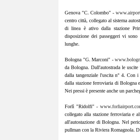
Genova "C. Colombo" -
www.airport
centro città, collegato al sistema auto
di linea è ativo dalla stazione Pri
disposizione dei passeggeri vi sono 8
lunghe.
Bologna "G. Marconi" -
www.bologna
da Bologna. Dall'autostrada le uscit
dalla tangenziale l'uscita n° 4. Con i
dalla stazione ferroviaria di Bologna 
Nei pressi è presente anche un parcheg
Forlì "Ridolfi" -
www.forliairport.c
collegato alla stazione ferroviaria e a
all'autostazione di Bologna. Nel perio
pullman con la Riviera Romagnola. Dis