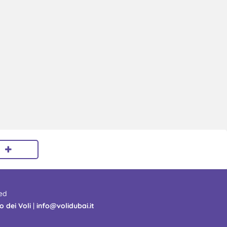
ed
o dei Voli
|
info@volidubai.it