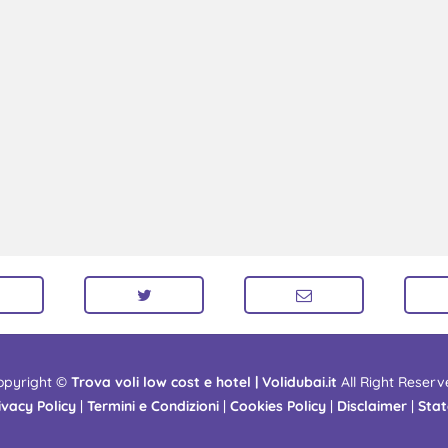
opyright ©
Trova voli low cost e hotel | Volidubai.it
All Right Reserv
ivacy Policy
|
Termini e Condizioni
|
Cookies Policy
|
Disclaimer
|
Stat