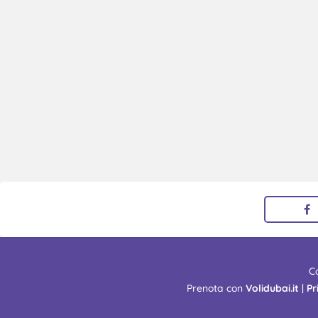
C
Prenota con
Volidubai.it
|
Pr