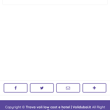
Copyright ©
Trova voli low cost e hotel | Volidubai.it
All Right