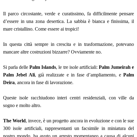
Il parco circostante, verde e curatissimo, fa difficilmente pensare
d’essere in una zona desertica. La sabbia è bianca e finissima, i
l
mare cristallino.
Come essere ai tropici!
In questa città sempre in crescita e in trasformazione, potevano
mancare altre costruzioni bizzarre? Ovviamente no.
Si parla delle
Palm Islands
, le tre isole artificiali:
Palm Jumeirah e
Palm Jebel Ali
, già realizzate e in fase d’ampliamento, e
Palm
Deira
, ancora in fase di lavorazione.
Queste isole racchiudono interi centri residenziali, con ville da
sogno e molto altro.
The World
, invece, è un progetto ancora in evoluzione e con le sue
300 isole artificiali, rappresentanti un facsimile in miniatura del
nostro mondo, ha avuto un arresto momentaneo a causa di alcuni