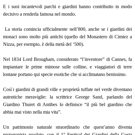
E i suoi incantevoli parchi e giardini hanno contribuito in modo
decisivo a renderla famosa nel mondo.
La storia comincia ufficialmente nell’800, anche se i giardini dei
monaci sono molto più antichi (quello del Monastero di Cimiez a
Nizza, per esempio, è della metà del ‘500).
Nel 1834 Lord Brougham, considerato “l’inventore” di Cannes, fa
impiantare le prime mimose sulle colline, e viaggiatori di terre
lontane portano qui specie esotiche che si acclimatano benissimo.
Così i giardini di grandi ville e proprietà tuffate nel verde diventano
autentiche meraviglie: la scrittrice George Sand, parlando del
Giardino Thuret di Antibes lo definisce “il più bel giardino che
abbia mai visto nella mia vita”.
Un patrimonio naturale straordinario che quest’anno diventa
protagonista assoluto, con il 1° Festival dei Giardini della Costa