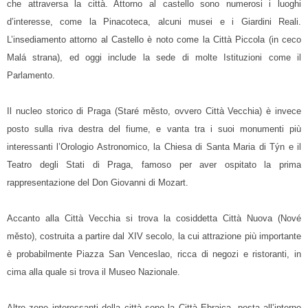
che attraversa la città. Attorno al castello sono numerosi i luoghi
d’interesse, come la Pinacoteca, alcuni musei e i Giardini Reali.
L’insediamento attorno al Castello è noto come la Città Piccola (in ceco
Malá strana), ed oggi include la sede di molte Istituzioni come il
Parlamento.
Il nucleo storico di Praga (Staré město, ovvero Città Vecchia) è invece
posto sulla riva destra del fiume, e vanta tra i suoi monumenti più
interessanti l’Orologio Astronomico, la Chiesa di Santa Maria di Týn e il
Teatro degli Stati di Praga, famoso per aver ospitato la prima
rappresentazione del Don Giovanni di Mozart.
Accanto alla Città Vecchia si trova la cosiddetta Città Nuova (Nové
město), costruita a partire dal XIV secolo, la cui attrazione più importante
è probabilmente Piazza San Venceslao, ricca di negozi e ristoranti, in
cima alla quale si trova il Museo Nazionale.
Altre zone interessanti della città sono la Città Ebraica, posta all’interno