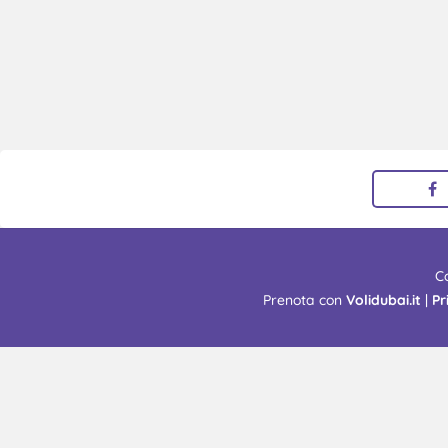
C
Prenota con
Volidubai.it
|
Pr