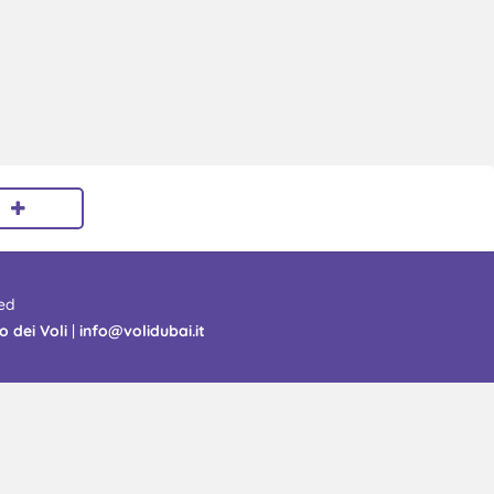
ed
o dei Voli
|
info@volidubai.it