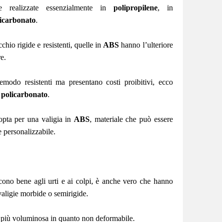
e realizzate essenzialmente in
polipropilene
, in
icarbonato
.
hio rigide e resistenti, quelle in
ABS
hanno l’ulteriore
re.
modo resistenti ma presentano costi proibitivi, ecco
policarbonato
.
opta per una valigia in
ABS
, materiale che può essere
e personalizzabile.
scono bene agli urti e ai colpi, è anche vero che hanno
 valigie morbide o semirigide.
è più voluminosa in quanto non deformabile.