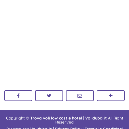
Copyright ©
Trova voli low cost e hotel | Volidubai.it
All Right
Reserved
Prenota con
Volidubai.it
|
Privacy Policy
|
Termini e Condizioni