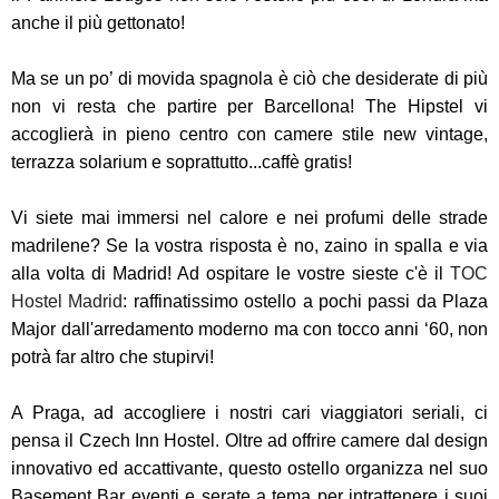
anche il più gettonato!
Ma se un po’ di movida spagnola è ciò che desiderate di più
non vi resta che partire per Barcellona! The Hipstel vi
accoglierà in pieno centro con camere stile new vintage,
terrazza solarium e soprattutto...caffè gratis!
Vi siete mai immersi nel calore e nei profumi delle strade
madrilene? Se la vostra risposta è no, zaino in spalla e via
alla volta di Madrid! Ad ospitare le vostre sieste c'è il
TOC
Hostel Madrid
: raffinatissimo ostello a pochi passi da Plaza
Major dall'arredamento moderno ma con tocco anni ‘60, non
potrà far altro che stupirvi!
A Praga, ad accogliere i nostri cari viaggiatori seriali, ci
pensa il Czech Inn Hostel. Oltre ad offrire camere dal design
innovativo ed accattivante, questo ostello organizza nel suo
Basement Bar eventi e serate a tema per intrattenere i suoi