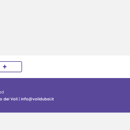
ed
o dei Voli
|
info@volidubai.it