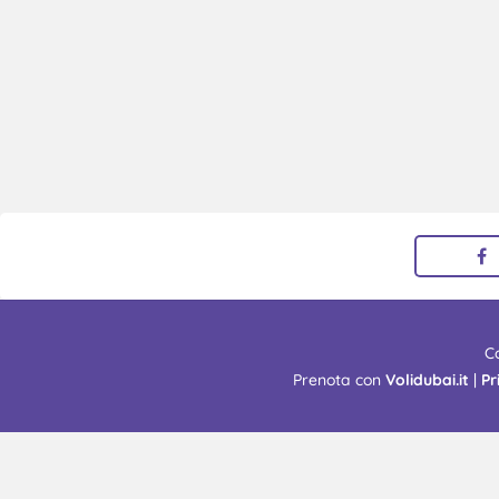
C
Prenota con
Volidubai.it
|
Pr