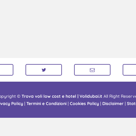
opyright ©
Trova voli low cost e hotel | Volidubai.it
All Right Reserv
ivacy Policy
|
Termini e Condizioni
|
Cookies Policy
|
Disclaimer
|
Stat